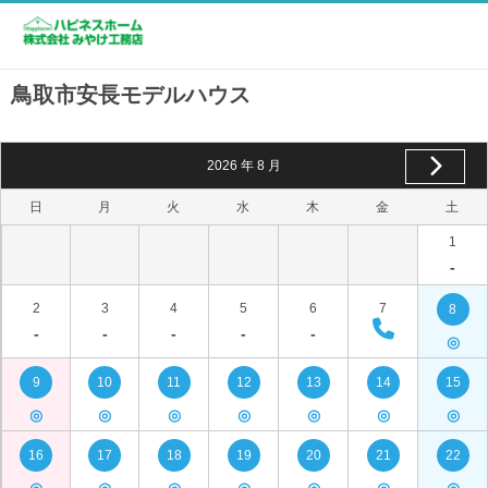
鳥取市安長モデルハウス
2026
年
8
月
日
月
火
水
木
金
土
1
-
2
3
4
5
6
7
8
-
-
-
-
-
◎
9
10
11
12
13
14
15
◎
◎
◎
◎
◎
◎
◎
16
17
18
19
20
21
22