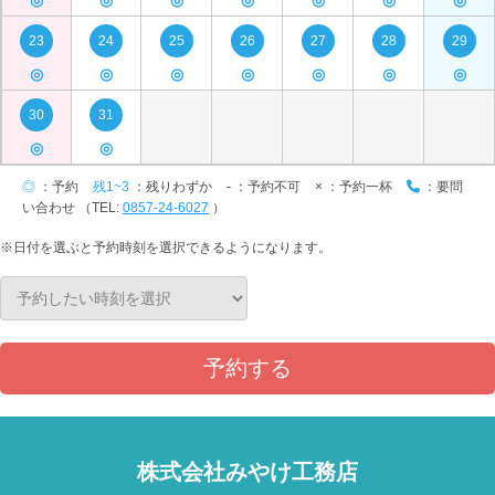
◎
◎
◎
◎
◎
◎
◎
23
24
25
26
27
28
29
◎
◎
◎
◎
◎
◎
◎
30
31
◎
◎
◎
：予約
残1~3
：残りわずか
-
：予約不可
×
：予約一杯
：要問
い合わせ （TEL:
0857-24-6027
）
※日付を選ぶと予約時刻を選択できるようになります。
予約する
株式会社みやけ工務店