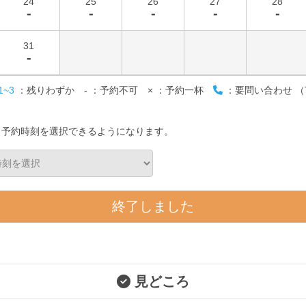
24
25
26
27
28
-
-
-
-
-
31
-
1~3
：残りわずか
-
：予約不可
×
：予約一杯
：要問い合わせ （T
と予約時刻を選択できるようになります。
終了しました
見どころ