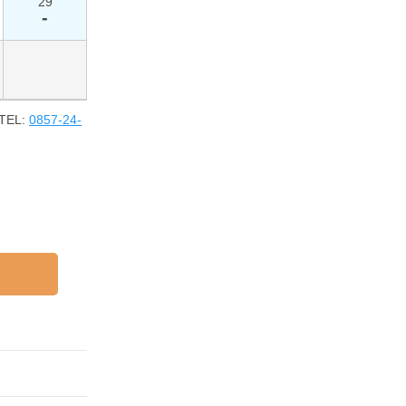
29
-
EL:
0857-24-