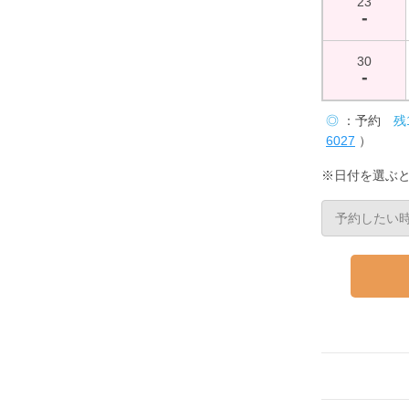
23
-
30
-
◎
：予約
残
6027
）
※日付を選ぶ