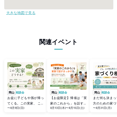
大きな地図で見る
関連イベント
岡山
相談会
岡山
相談会
岡山
相談会
お盆に子どもや孫が帰っ
【お盆限定】帰省は「実
まだ何も決まっ
てくる。この実家、 この
家のこれから」を話すき
方のための家づ
〜8月9日(日)
8月13日(木)〜8月15日(土)
〜8月31日(月)
先どうする？
っかけに。
会