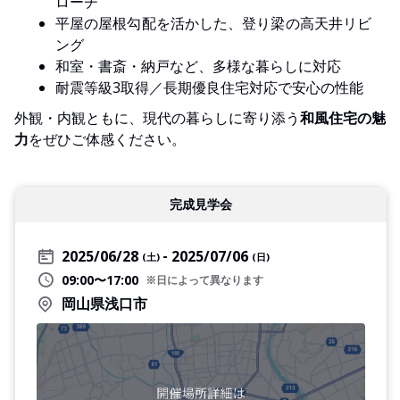
ローチ
平屋の屋根勾配を活かした、登り梁の高天井リビ
ング
和室・書斎・納戸など、多様な暮らしに対応
耐震等級3取得／長期優良住宅対応で安心の性能
外観・内観ともに、現代の暮らしに寄り添う
和風住宅の魅
力
をぜひご体感ください。
完成見学会
2025/06/28
2025/07/06
(土)
(日)
09:00〜17:00
※日によって異なります
岡山県浅口市