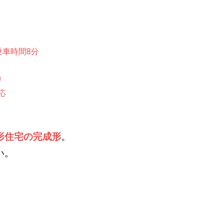
乗車時間8分
り
応
形住宅の完成形
。
い。