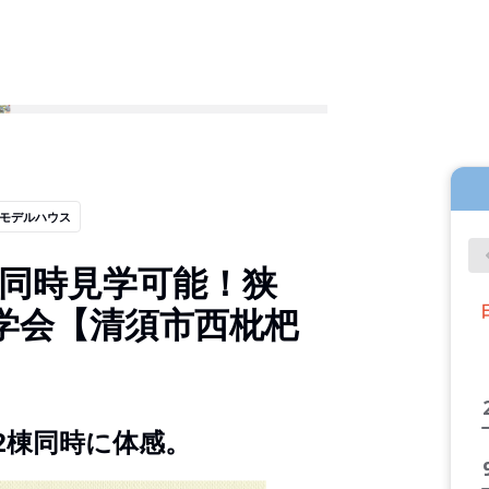
モデルハウス
2棟同時見学可能！狭
学会【清須市西枇杷
2棟同時に体感。