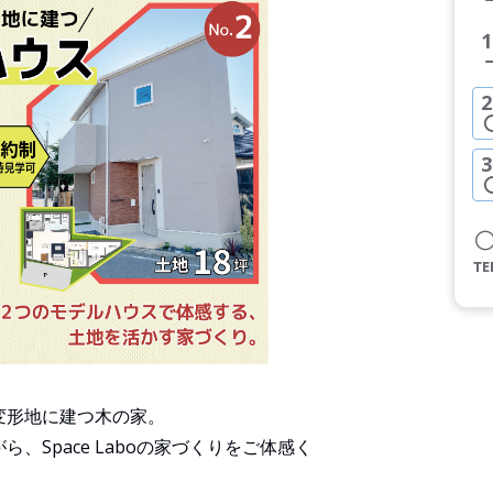
1
2
3
の変形地に建つ木の家。
、Space Laboの家づくりをご体感く