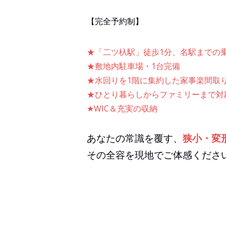
【完全予約制】
★「二ツ杁駅」徒歩1分、名駅までの
★敷地内駐車場・1台完備
★水回りを1階に集約した家事楽間取
★ひとり暮らしからファミリーまで対
★WIC＆充実の収納
あなたの常識を覆す、
狭小・変
その全容を現地でご体感くださ