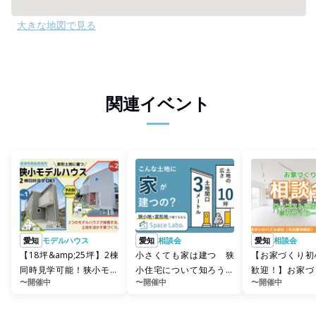
大きな地図で見る
関連イベント
愛知
モデルハウス
愛知
相談会
愛知
相談会
【18坪&amp;25坪】2棟
小さくても家は建つ 狭
【お家づくり初
同時見学可能！狭小モデ
小住宅について知ろう
歓迎！】お家づ
〜開催中
〜開催中
〜開催中
ルハウス見学会【清須
Space Labo
会 住まいのパ
市...