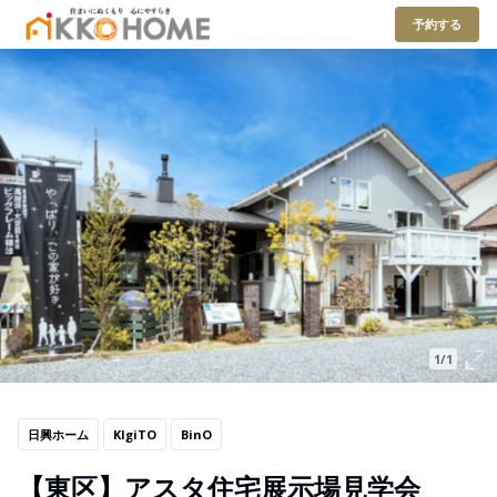
予約する
1/1
日興ホーム
KIgiTO
BinO
【東区】アスタ住宅展示場見学会