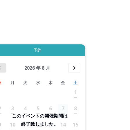
4件すべて表示する
予約
2026
年
8
月
日
月
火
水
木
金
土
1
2
3
4
5
6
7
8
このイベントの開催期間は
終了致しました。
9
10
11
12
13
14
15