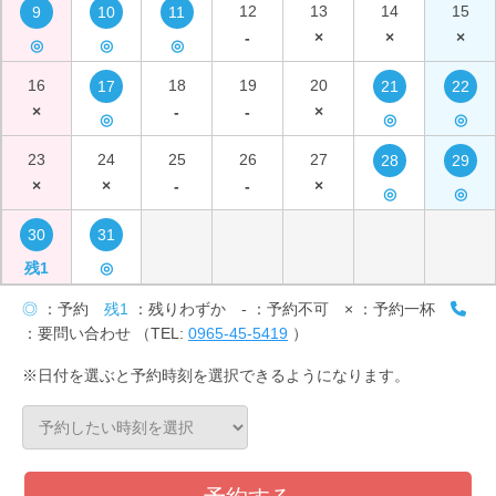
12
13
14
15
9
10
11
-
×
×
×
◎
◎
◎
16
18
19
20
17
21
22
×
-
-
×
◎
◎
◎
23
24
25
26
27
28
29
×
×
-
-
×
◎
◎
30
31
残1
◎
◎
：予約
残1
：残りわずか
-
：予約不可
×
：予約一杯
：要問い合わせ （TEL:
0965-45-5419
）
※日付を選ぶと予約時刻を選択できるようになります。