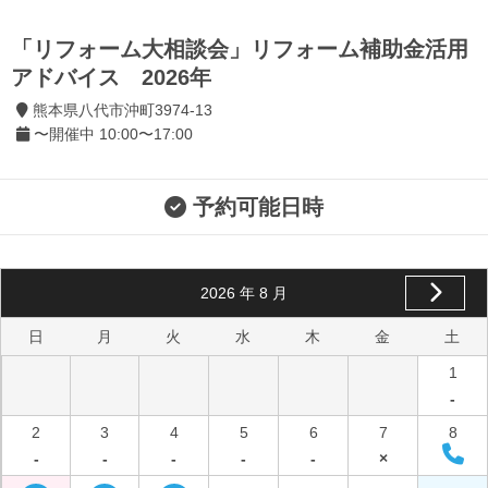
「リフォーム大相談会」リフォーム補助金活用
アドバイス 2026年
熊本県八代市沖町3974-13
〜開催中 10:00〜17:00
予約可能日時
2026
年
8
月
日
月
火
水
木
金
土
1
-
2
3
4
5
6
7
8
-
-
-
-
-
×