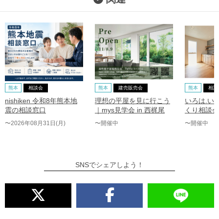
熊本
相談会
熊本
建売販売会
熊本
相談
nishiken 令和8年熊本地
理想の平屋を見に行こう
いろは.い
震の相談窓口
｜mys見学会 in 西梶尾
くり相談会
〜2026年08月31日(月)
〜開催中
〜開催中
SNSでシェアしよう！