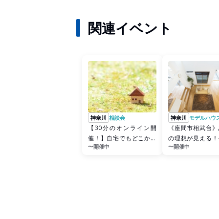
関連イベント
神奈川
相談会
神奈川
モデルハウ
【30分のオンライン開
《座間市相武台》
催！】自宅でもどこから
の理想が見える！
〜開催中
〜開催中
でも参加可能！理想を叶
ハウス体験
える土地...