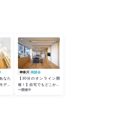
ス
神奈川
相談会
あなた
【30分のオンライン開
モデル
催！】自宅でもどこから
〜開催中
でも参加可能！総額・諸
費用・維...