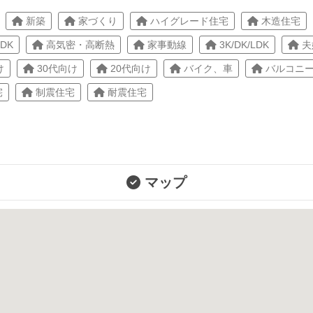
新築
家づくり
ハイグレード住宅
木造住宅
LDK
高気密・高断熱
家事動線
3K/DK/LDK
夫
け
30代向け
20代向け
バイク、車
バルコニ
宅
制震住宅
耐震住宅
マップ