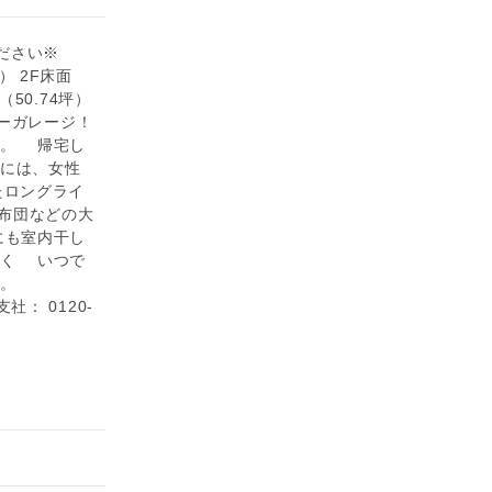
ださい※
41坪） 2F床面
（50.74坪）
ナーガレージ！
関。 帰宅し
関には、女性
たロングライ
、布団などの大
にも室内干し
なく いつで
ー。
岡山支社： 0120-