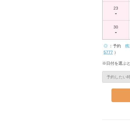
23
-
30
-
◎
：予約
残
5777
）
※日付を選ぶ