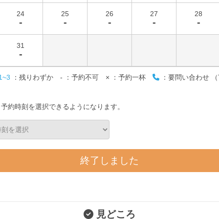
24
25
26
27
28
-
-
-
-
-
31
-
1~3
：残りわずか
-
：予約不可
×
：予約一杯
：要問い合わせ （T
と予約時刻を選択できるようになります。
終了しました
見どころ