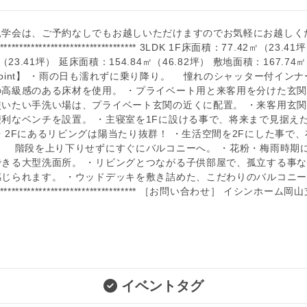
見学会は、ご予約なしでもお越しいただけますのでお気軽にお越しく
*************************************** 3LDK 1F床面積：77.42㎡（23.
（23.41坪） 延床面積：154.84㎡（46.82坪） 敷地面積：167.74㎡
oint】 ・雨の日も濡れずに乗り降り。 憧れのシャッター付イン
の高級感のある床材を使用。 ・プライベート用と来客用を分けた玄
使いたい手洗い場は、プライベート玄関の近くに配置。 ・来客用玄
利なベンチを設置。 ・主寝室を1Fに設ける事で、将来まで見据え
・2Fにあるリビングは陽当たり抜群！ ・生活空間を2Fにした事で
も 階段を上り下りせずにすぐにバルコニーへ。 ・花粉・梅雨時期
できる大型洗面所。 ・リビングとつながる子供部屋で、孤立する事
感じられます。 ・ウッドデッキを敷き詰めた、こだわりのバルコニ
**************************************** ［お問い合わせ］ イシンホーム
イベントタグ