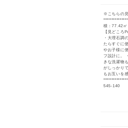
※こちらの
***********
積：77.42㎡
【見どころP
・大理石調
たらすぐに
やお子様に便
フ設計に。 
きな洗濯物
がしっかり
もお互いを
**********
545-140