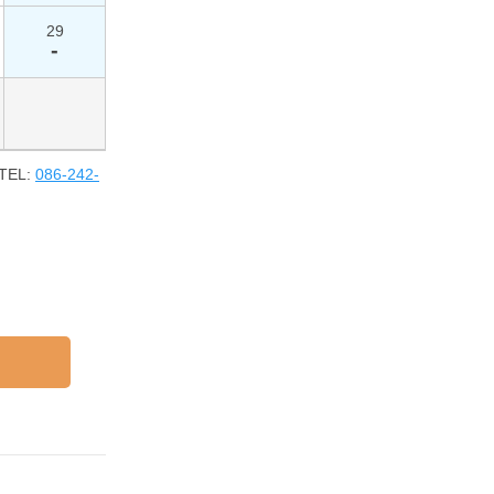
29
-
EL:
086-242-