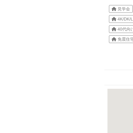
見学会
4K/DK/
40代向
免震住