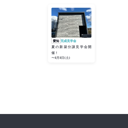
愛知
完成見学会
夏の新築分譲見学会開
催！
〜8月8日(土)