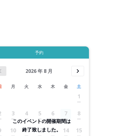
6件すべて表示する
予約
2026
年
8
月
日
月
火
水
木
金
土
1
2
3
4
5
6
7
8
このイベントの開催期間は
終了致しました。
9
10
11
12
13
14
15