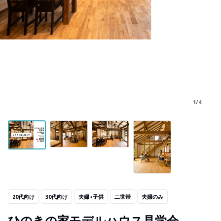
1/4
20代向け
30代向け
夫婦+子供
二世帯
夫婦のみ
ひのきの家モデルハウス見学会