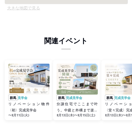
大きな地図で見る
関連イベント
群馬
見学会
群馬
完成見学会
群馬
完成見学会
リノベーション物件
分譲住宅でここまで叶
リノベーシ
〈初〉完成見学会
う。中庭と外構まで楽し
〈堂々完成〉完
〜8月11日(火)
8月13日(木)〜8月15日(土)
8月13日(木)〜8月
める完成見学会