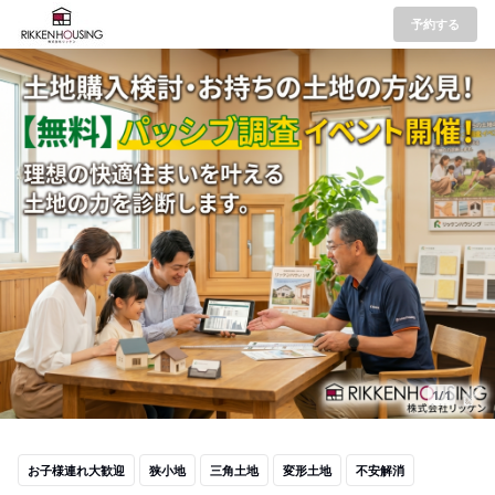
予約する
1/1
お子様連れ大歓迎
狭小地
三角土地
変形土地
不安解消