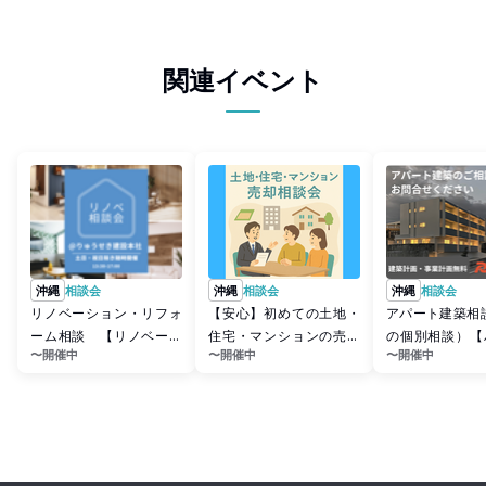
関連イベント
沖縄
相談会
沖縄
相談会
沖縄
相談会
リノベーション・リフォ
【安心】初めての土地・
アパート建築相
ーム相談 【リノベーシ
住宅・マンションの売却
の個別相談）【
〜開催中
〜開催中
〜開催中
ョン】
相談会
グ】