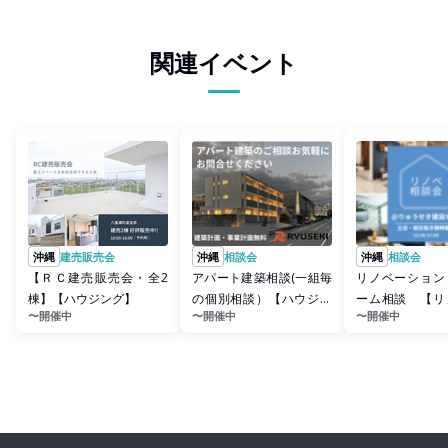
関連イベント
沖縄
建売販売会
沖縄
相談会
沖縄
相談会
【ＲＣ建売販売会・全2
アパート建築相談(一組毎
リノベーション
棟】【ハウジング】
の個別相談）【ハウジン
ーム相談 【リ
〜開催中
〜開催中
〜開催中
グ】
ョン】