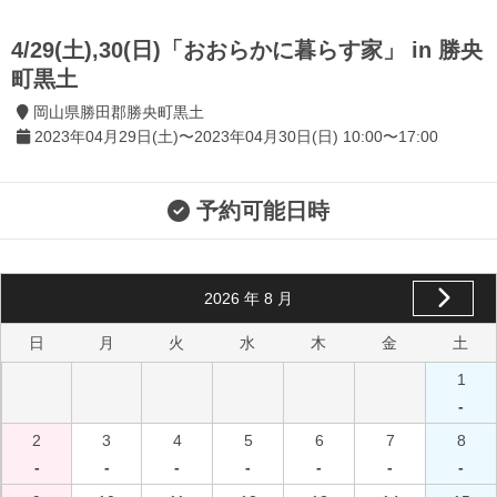
4/29(土),30(日)「おおらかに暮らす家」 in 勝央
町黒土
岡山県勝田郡勝央町黒土
2023年04月29日(土)〜2023年04月30日(日) 10:00〜17:00
予約可能日時
2026
年
8
月
日
月
火
水
木
金
土
1
-
2
3
4
5
6
7
8
-
-
-
-
-
-
-