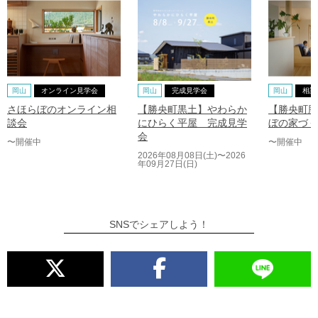
岡山
オンライン見学会
岡山
完成見学会
岡山
相談
さほらぼのオンライン相
【勝央町黒土】やわらか
【勝央町勝
談会
にひらく平屋 完成見学
ぼの家づく
会
〜開催中
〜開催中
2026年08月08日(土)〜2026
年09月27日(日)
SNSでシェアしよう！