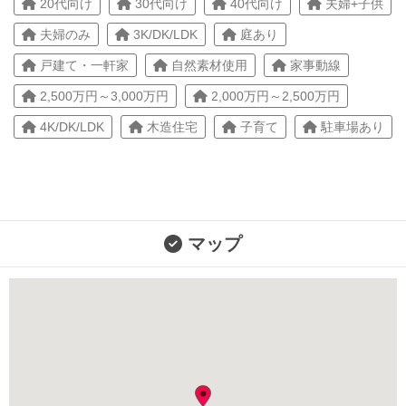
20代向け
30代向け
40代向け
夫婦+子供
夫婦のみ
3K/DK/LDK
庭あり
戸建て・一軒家
自然素材使用
家事動線
2,500万円～3,000万円
2,000万円～2,500万円
4K/DK/LDK
木造住宅
子育て
駐車場あり
マップ