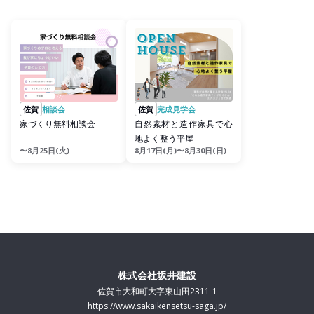
佐賀
相談会
佐賀
完成見学会
家づくり無料相談会
自然素材と造作家具で心
地よく整う平屋
〜8月25日(火)
8月17日(月)〜8月30日(日)
株式会社坂井建設
佐賀市大和町大字東山田2311-1
https://www.sakaikensetsu-saga.jp/