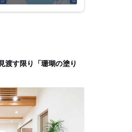
見渡す限り「珊瑚の塗り