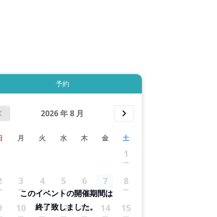
8件すべて表示する
予約
2026
年
8
月
日
月
火
水
木
金
土
1
2
3
4
5
6
7
8
このイベントの開催期間は
終了致しました。
9
10
11
12
13
14
15