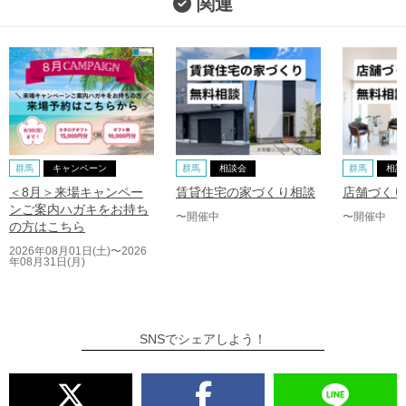
関連
群馬
キャンペーン
群馬
相談会
群馬
相談
＜8月＞来場キャンペー
賃貸住宅の家づくり相談
店舗づくり
ンご案内ハガキをお持ち
〜開催中
〜開催中
の方はこちら
2026年08月01日(土)〜2026
年08月31日(月)
SNSでシェアしよう！