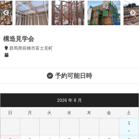
構造見学会
群馬県前橋市富士見町
予約可能日時
2026
年
8
月
日
月
火
水
木
金
土
1
-