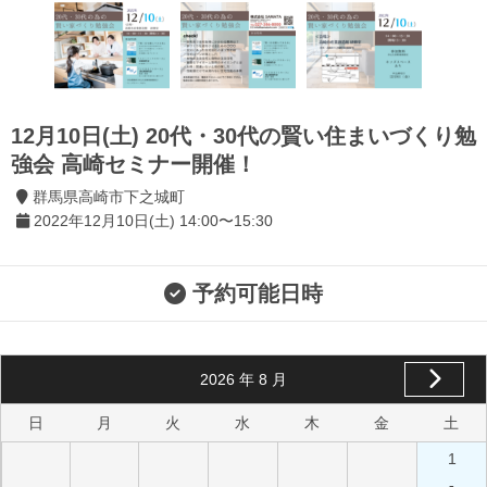
12月10日(土) 20代・30代の賢い住まいづくり勉
強会 高崎セミナー開催！
群馬県高崎市下之城町
2022年12月10日(土) 14:00〜15:30
予約可能日時
2026
年
8
月
日
月
火
水
木
金
土
1
-