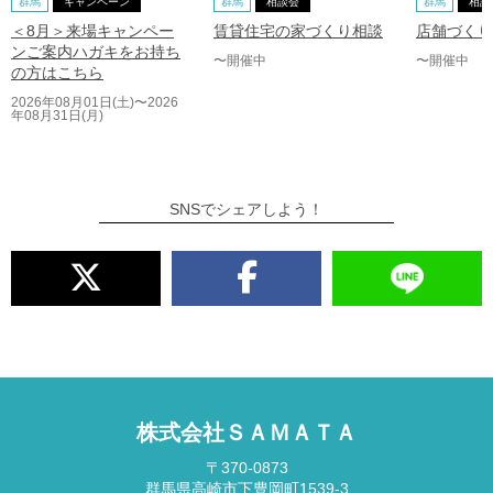
群馬
キャンペーン
群馬
相談会
群馬
相談
＜8月＞来場キャンペー
賃貸住宅の家づくり相談
店舗づくり
ンご案内ハガキをお持ち
〜開催中
〜開催中
の方はこちら
2026年08月01日(土)〜2026
年08月31日(月)
SNSでシェアしよう！
株式会社ＳＡＭＡＴＡ
〒370-0873
群馬県高崎市下豊岡町1539-3