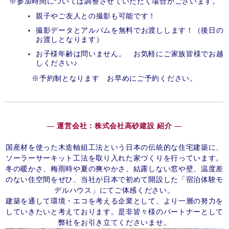
※参加時間については調整させていただく場合がございます。
親子やご友人との撮影も可能です！
撮影データとアルバムを無料でお渡しします！（後日の
お渡しとなります）
お子様年齢は問いません。 お気軽にご家族皆様でお越
しください♪
※予約制となります お早めにご予約ください。
― 運営会社：株式会社高砂建設 紹介 ―
国産材を使った木造軸組工法という日本の伝統的な住宅建築に、
ソーラーサーキット工法を取り入れた家づくりを行っています。
冬の暖かさ、梅雨時や夏の爽やかさ、結露しない窓や壁、温度差
のない住空間をぜひ、当社が日本で初めて開設した「宿泊体験モ
デルハウス」にてご体感ください。
建築を通して環境・エコを考える企業として、より一層の努力を
していきたいと考えております。是非皆々様のパートナーとして
弊社をお引き立てくださいませ。