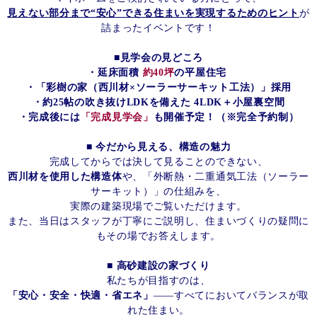
見えない部分まで“安心”できる住まいを実現するためのヒント
が
詰まったイベントです！
■見学会の見どころ
・延床面積
約40坪
の平屋住宅
・「彩樹の家（西川材×ソーラーサーキット工法）」採用
・約25帖の吹き抜けLDKを備えた 4LDK＋小屋裏空間
・完成後には
「完成見学会」
も開催予定！（※完全予約制）
■ 今だから見える、構造の魅力
完成してからでは決して見ることのできない、
西川材を使用した構造体
や、「外断熱・二重通気工法（ソーラー
サーキット）」の仕組みを、
実際の建築現場でご覧いただけます。
また、当日はスタッフが丁寧にご説明し、住まいづくりの疑問に
もその場でお答えします。
■ 高砂建設の家づくり
私たちが目指すのは、
「安心・安全・快適・省エネ」
――すべてにおいてバランスが取
れた住まい。