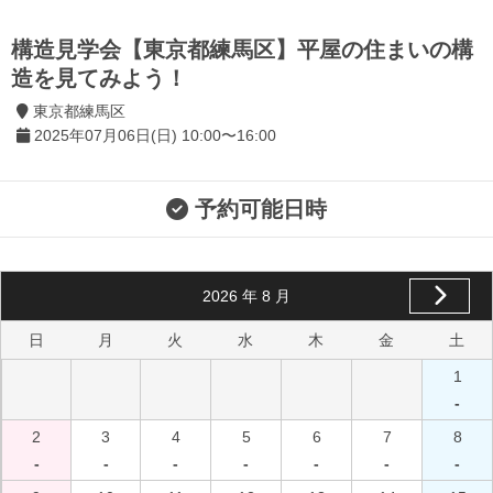
構造見学会【東京都練馬区】平屋の住まいの構
造を見てみよう！
東京都練馬区
2025年07月06日(日) 10:00〜16:00
予約可能日時
2026
年
8
月
日
月
火
水
木
金
土
1
-
2
3
4
5
6
7
8
-
-
-
-
-
-
-