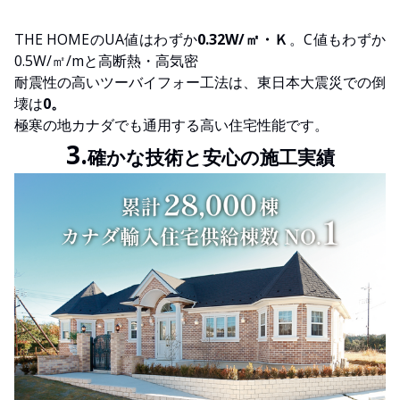
THE HOMEのUA値はわずか
0.32W/㎡・Ｋ
。C値もわずか
0.5W/㎡/mと高断熱・高気密
耐震性の高いツーバイフォー工法は、東日本大震災での倒
壊は
0。
極寒の地カナダでも通用する高い住宅性能です。
3.
確かな技術と安心の施工実績