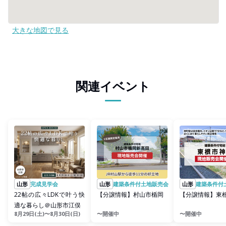
大きな地図で見る
関連イベント
山形
完成見学会
山形
建築条件付土地販売会
山形
建築条件付
22帖の広々LDKで叶う快
【分譲情報】村山市楯岡
【分譲情報】東
適な暮らし＠山形市江俣
8月29日(土)〜8月30日(日)
〜開催中
〜開催中