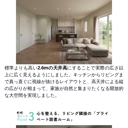
標準よりも高い
2.6mの天井高
にす
ることで
実際の広さ以
上に広く見えるようにしました
。
キッチンからリビングま
で真っ直ぐに視線が抜けるレイアウトと、高天井による縦
の広がりが相まって、家族が自然と集まりたくなる開放的
な大空間を実現しました。