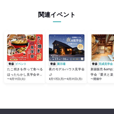
関連イベント
青森
イベント
青森
展示場
青森
完成見学会
たこ焼きを作って食べる
夜のモデルハウス見学会
新築販売 &amp
ほったらかし見学会＠小
🌙
学会「愛犬と楽
〜8月11日(火)
8月17日(月)〜8月31日(月)
〜開催中
中野モデルハウス
園そばのシア
フ...