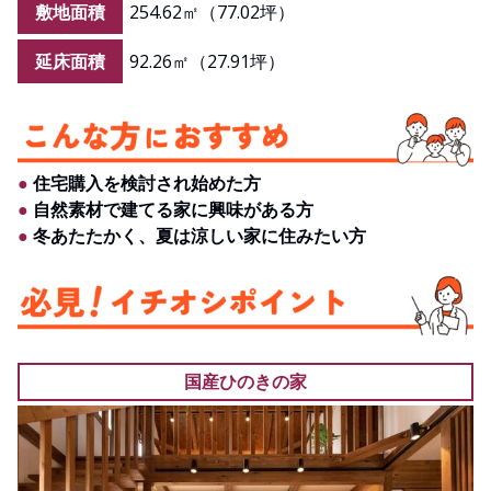
敷地面積
254.62㎡（77.02坪）
延床面積
92.26㎡（27.91坪）
●
住宅購入を検討され始めた方
●
自然素材で建てる家に興味がある方
●
冬あたたかく、夏は涼しい家に住みたい方
国産ひのきの家