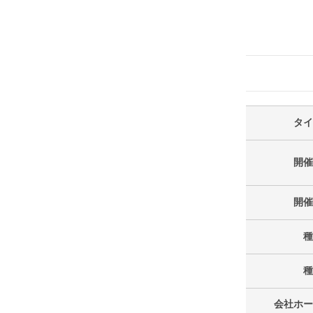
タイ
開催
開催
種
種
会社ホー