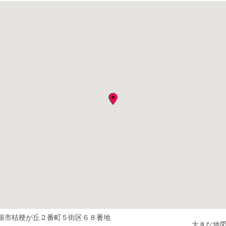
張市桔梗が丘２番町５街区６８番地
大きな地