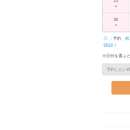
23
-
30
-
◎
：予約
残
0014
）
※日付を選ぶ