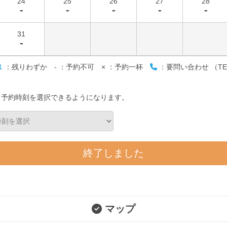
24
25
26
27
28
-
-
-
-
-
31
-
1
：残りわずか
-
：予約不可
×
：予約一杯
：要問い合わせ （TE
と予約時刻を選択できるようになります。
終了しました
マップ