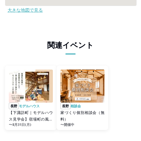
大きな地図で見る
関連イベント
長野
モデルハウス
長野
相談会
【下諏訪町｜モデルハウ
家づくり個別相談会（無
ス見学会】宿場町の風情
料）
〜8月31日(月)
〜開催中
と自然素材のぬくもり