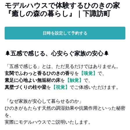
モデルハウスで体験するひのきの家
『癒しの森の暮らし』｜下諏訪町
日時を設定して予約する
🌲五感で感じる、心安らぐ家族の安心🌲
「五感で感じる」とは、ただ見るだけではありません。
玄関でふわっと香るひのきの香り
を
【嗅覚】
で、
素足に心地よい無垢材の床
を
【触覚】
で、
真壁づくりの柱や梁
を
【視覚】
でご体感いただけます。
「なぜ家族が安心して暮らせるのか」
ひのきがもたらす天然の調湿効果や抗菌作用といった秘密
を、
実際にモデルハウスでご説明いたします。