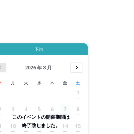
拡大表示する
予約
2026
年
8
月
日
月
火
水
木
金
土
1
2
3
4
5
6
7
8
このイベントの開催期間は
終了致しました。
9
10
11
12
13
14
15