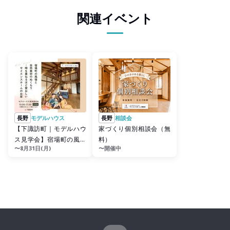
関連イベント
長野
モデルハウス
長野
相談会
【下諏訪町｜モデルハウ
家づくり個別相談会（無
ス見学会】宿場町の風情
料）
〜8月31日(月)
〜開催中
と自然素材のぬくもり