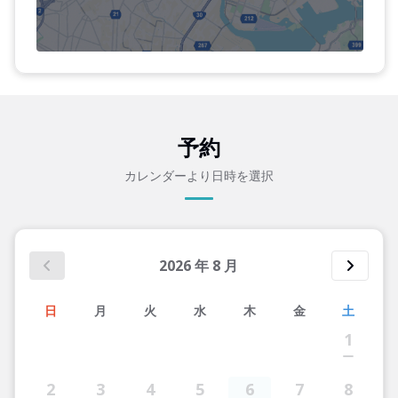
予約
カレンダーより日時を選択
2026
年
8
月
日
月
火
水
木
金
土
1
2
3
4
5
6
7
8