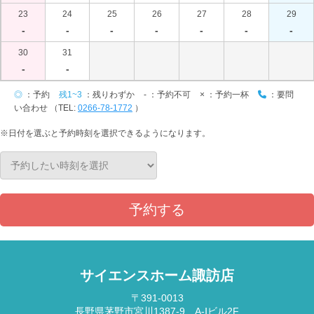
23
24
25
26
27
28
29
-
-
-
-
-
-
-
30
31
-
-
◎
：予約
残1~3
：残りわずか
-
：予約不可
×
：予約一杯
：要問
い合わせ （TEL:
0266-78-1772
）
※日付を選ぶと予約時刻を選択できるようになります。
予約する
サイエンスホーム諏訪店
〒391-0013
長野県茅野市宮川1387-9 A-Ⅰビル2F