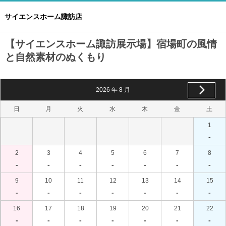
サイエンスホーム諏訪店
【サイエンスホーム諏訪展示場】宿場町の風情
と自然素材のぬくもり
2026
年
8
月
日
月
火
水
木
金
土
1
-
2
3
4
5
6
7
8
-
-
-
-
-
-
-
9
10
11
12
13
14
15
-
-
-
-
-
-
-
16
17
18
19
20
21
22
-
-
-
-
-
-
-