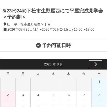
5/23㊏24㊐下松市生野屋西にて平屋完成見学会
＜予約制＞
山口県下松市生野屋西２丁目
2026年05月23日(土)〜2026年05月24日(日) 10:00〜17:00
予約可能日時
2026
年
8
月
日
月
火
水
木
金
土
1
-
2
3
4
5
6
7
8
-
-
-
-
-
-
-