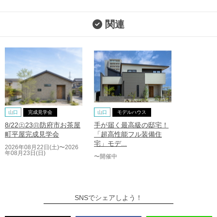
関連
山口
完成見学会
山口
モデルハウス
8/22㊏23㊐防府市お茶屋
手が届く最高級の邸宅！
町平屋完成見学会
「超高性能フル装備住
宅」モデ...
2026年08月22日(土)〜2026
年08月23日(日)
〜開催中
SNSでシェアしよう！