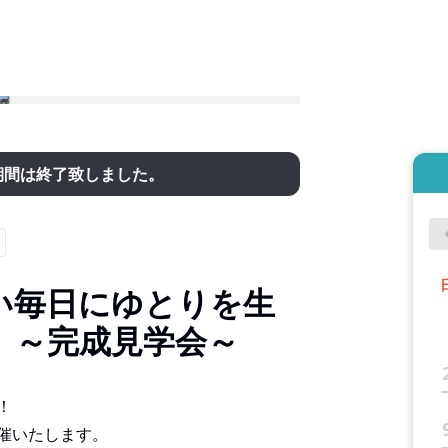
期間は終了致しました。
い毎日にゆとりを生
】～完成見学会～
！
催いたします。