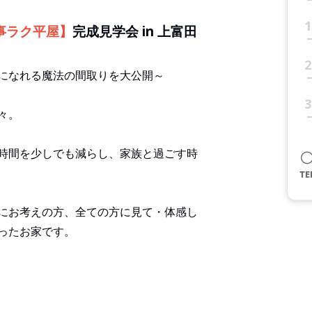
1
事ラク平屋】
完成見学会 in 上富田
2
になれる魔法の間取りを大公開～
3
々。
時間を少しでも減らし、家族と過ごす時
にお考えの方、全ての方に見て・体感し
ったお家です。