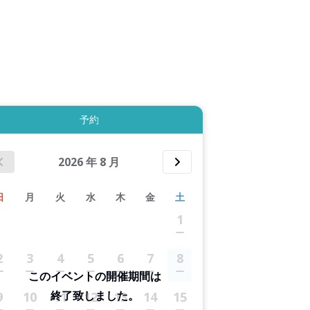
3件すべて表示する
予約
2026
年
8
月
日
月
火
水
木
金
土
1
2
3
4
5
6
7
8
このイベントの開催期間は
終了致しました。
9
10
11
12
13
14
15