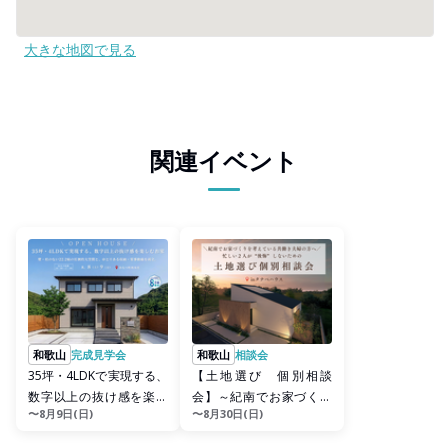
大きな地図で見る
関連イベント
和歌山
完成見学会
和歌山
相談会
35坪・4LDKで実現する、
【土地選び 個別相談
数字以上の抜け感を楽し
会】～紀南でお家づくり
〜8月9日(日)
〜8月30日(日)
むお家 完成見学会 in...
を考えている共働き夫婦
の方へ～