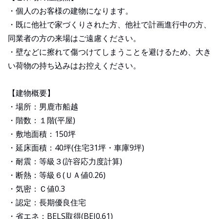
・個人のお客様の建物になります。
・既に他社で家づくりされた方、他社で計画進行中の方、
同業者の方の来場はご遠慮ください。
・壁などに擦れて傷つけてしまうことを避けるため、大き
い荷物の持ち込みはお控えください。
【建物概要】
・場所：男鹿市船越
・階数：１階(平屋)
・敷地面積：150坪
・延床面積：40坪(住宅31坪・車庫9坪)
・耐震：等級３(許容応力度計算)
・断熱：等級６(ＵＡ値0.26)
・気密：Ｃ値0.3
・認定：長期優良住宅
・省エネ：BELS取得(BEI0.61)