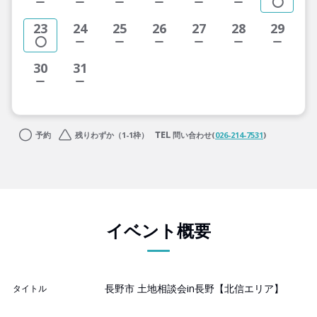
23
24
25
26
27
28
29
30
31
予約
残りわずか（1-1枠）
問い合わせ(
026-214-7531
)
イベント概要
長野市 土地相談会in長野【北信エリア】
タイトル