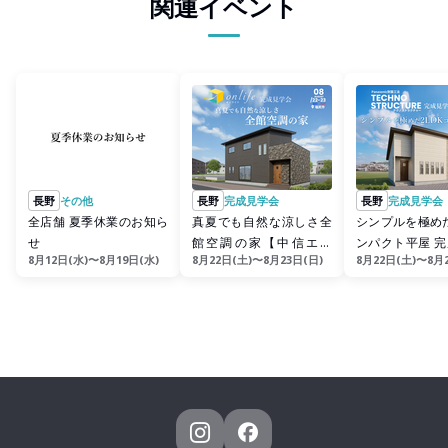
関連イベント
長野
その他
長野
完成見学会
長野
完成見学会
全店舗 夏季休業のお知ら
真夏でも自然な涼しさ全
シンプルを極めた
せ
館空調の家【中信エリ
ンパクト平屋 
8月12日(水)〜8月19日(水)
8月22日(土)〜8月23日(日)
8月22日(土)〜8月
ア】
【東信エリア】