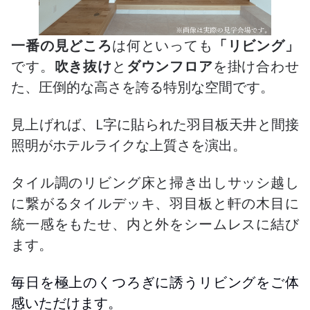
一番の見どころ
は何といっても
「リビング」
です。
吹き抜け
と
ダウンフロア
を掛け合わせ
た、圧倒的な高さを誇る特別な空間です。
見上げれば、L字に貼られた羽目板天井と間接
照明がホテルライクな上質さを演出。
タイル調のリビング床と掃き出しサッシ越し
に繋がるタイルデッキ、羽目板と軒の木目に
統一感をもたせ、内と外をシームレスに結び
ます。
毎日を極上のくつろぎに誘うリビングをご体
感いただけます。