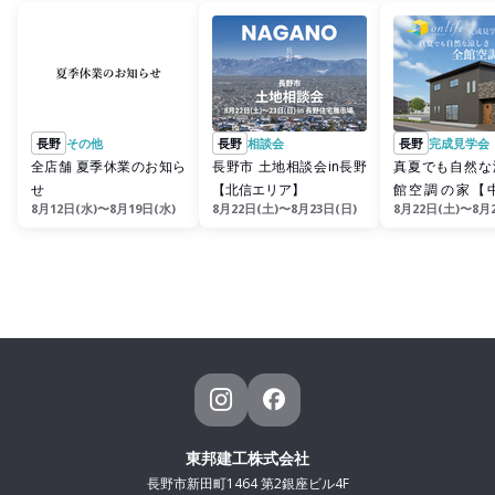
長野
その他
長野
相談会
長野
完成見学会
全店舗 夏季休業のお知ら
長野市 土地相談会in長野
真夏でも自然な
せ
【北信エリア】
館空調の家【
8月12日(水)〜8月19日(水)
8月22日(土)〜8月23日(日)
8月22日(土)〜8月
ア】
東邦建工株式会社
長野市新田町1464 第2銀座ビル4F