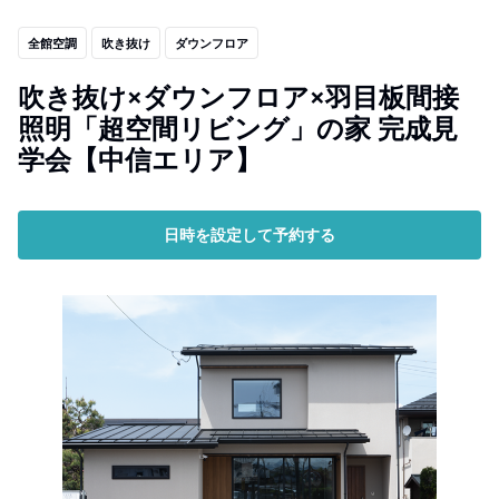
全館空調
吹き抜け
ダウンフロア
吹き抜け×ダウンフロア×羽目板間接
照明「超空間リビング」の家 完成見
学会【中信エリア】
日時を設定して予約する