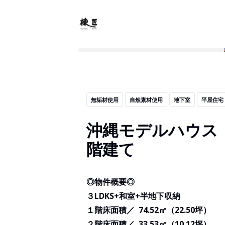
無垢材使用
自然素材使用
地下室
平屋住宅
沖縄モデルハウス「
階建て
◎物件概要◎
３LDKS+和室+半地下収納
１階床面積／ 74.52㎡（22.50坪）
２階床面積／ 33.53㎡（10.12坪）