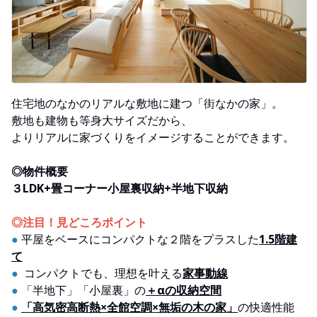
住宅地のなかのリアルな敷地に建つ「街なかの家」。
敷地も建物も等身大サイズだから、
よりリアルに家づくりをイメージすることができます。
◎物件概要
３LDK+畳コーナー小屋裏収納+半地下収納
◎注目！見どころポイント
●
平屋をベースにコンパクトな２階をプラスした
1.5階建
て
●
コンパクトでも、理想を叶える
家事動線
●
「半地下」「小屋裏」の
＋αの収納空間
●
「高気密高断熱×全館空調×無垢の木の家」
の快適性能