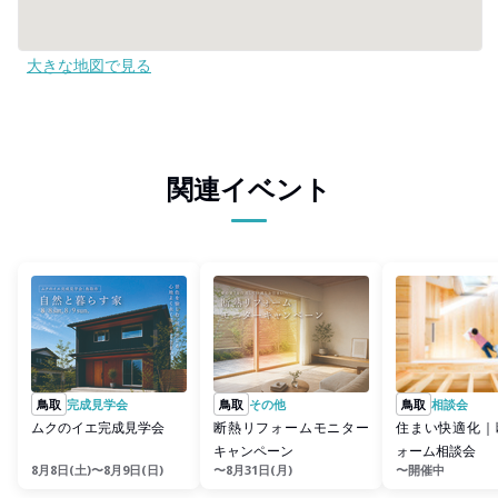
大きな地図で見る
関連イベント
鳥取
完成見学会
鳥取
その他
鳥取
相談会
ムクのイエ完成見学会
断熱リフォームモニター
住まい快適化｜
キャンペーン
ォーム相談会
8月8日(土)〜8月9日(日)
〜8月31日(月)
〜開催中