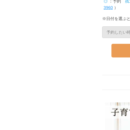
◎
：予約
残
3960
）
※日付を選ぶ