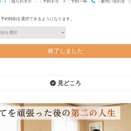
1~3
：残りわずか
-
：予約不可
×
：予約一杯
：要問い合わせ （T
と予約時刻を選択できるようになります。
終了しました
見どころ