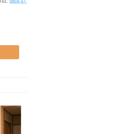
EL:
0859-37-