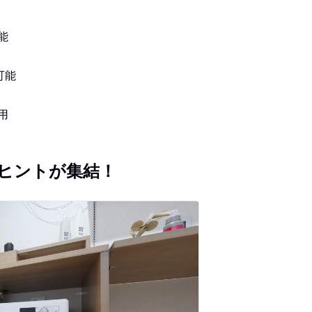
能
可能
用
ヒントが集結！