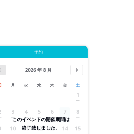
8件すべて表示する
予約
2026
年
8
月
日
月
火
水
木
金
土
1
2
3
4
5
6
7
8
このイベントの開催期間は
終了致しました。
9
10
11
12
13
14
15