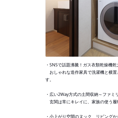
・SNSで話題沸騰！ガス衣類乾燥機乾
おしゃれな造作家具で洗濯機と横置
す。
・広い2Way方式の土間収納～ファミ
玄関は常にキレイに、家族の使う履
・小上がり空間のヌック リビングか