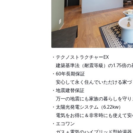
・テクノストラクチャーEX
建築基準法（耐震等級）の1.75倍の基
・60年長期保証
安心して永く住んでいただける家づ
・地震建替保証
万一の地震にも家族の暮らしを守り
・太陽光発電システム（6.22kw）
電気をお得に＆非常時にも使えて安
・エコワン
ガス＋電気のハイブリッド型給湯器