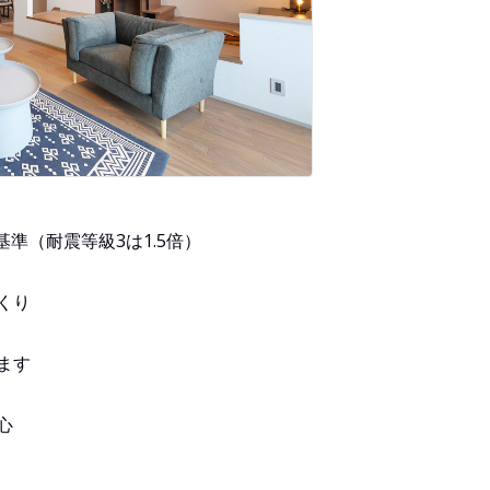
準（耐震等級3は1.5倍）
くり
ます
心