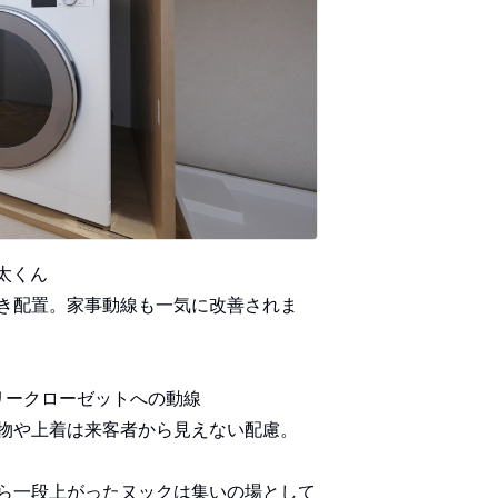
太くん
き配置。家事動線も一気に改善されま
リークローゼットへの動線
物や上着は来客者から見えない配慮。
ら一段上がったヌックは集いの場として