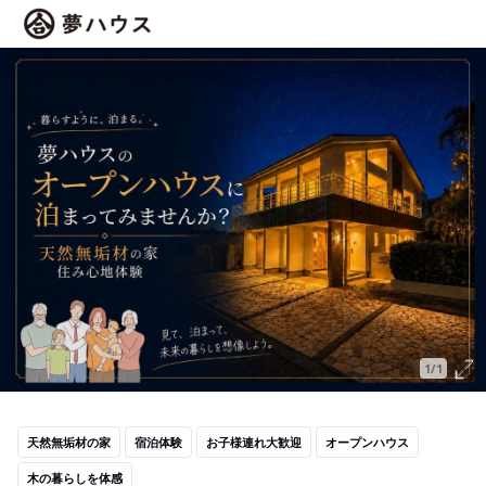
1/1
天然無垢材の家
宿泊体験
お子様連れ大歓迎
オープンハウス
木の暮らしを体感