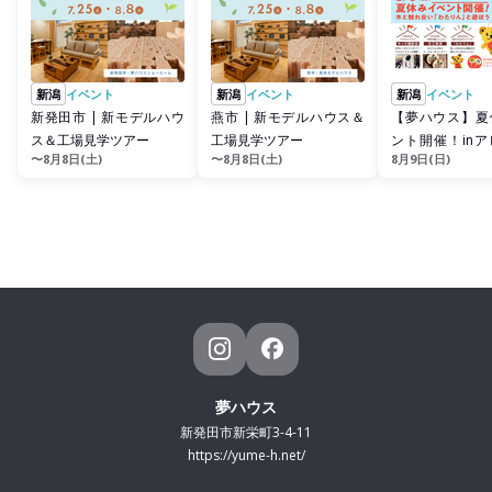
新潟
イベント
新潟
イベント
新潟
イベント
新発田市 | 新モデルハウ
燕市 | 新モデルハウス＆
【夢ハウス】夏
ス＆工場見学ツアー
工場見学ツアー
ント開催！in
〜8月8日(土)
〜8月8日(土)
8月9日(日)
亀田店
夢ハウス
新発田市新栄町3-4-11
https://yume-h.net/