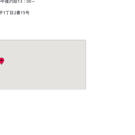
●午後の部13：00～
1丁目2番15号