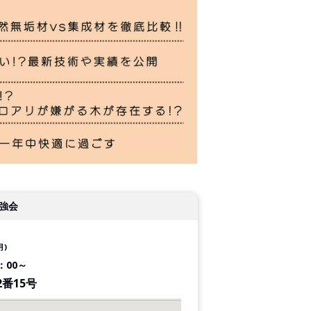
強会
月)
3：00～
番15号