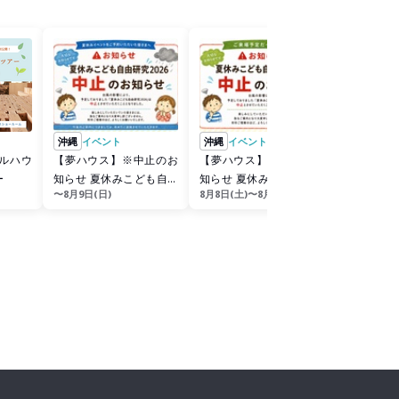
沖縄
イベント
沖縄
イベント
沖縄
勉強
【夢ハウス】※中止のお
【夢ハウス】※中止のお
【夢ハウ
ー
知らせ 夏休みこども自由
知らせ 夏休みこども自由
強会In北
〜8月9日(日)
8月8日(土)〜8月9日(日)
〜8月16日(
研究2026事前予約対象の
研究2026ご来場予定の皆
ウス
お客様へ
様へ