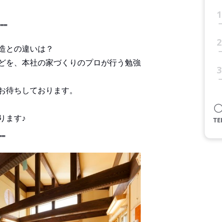
1
‗‗‗
2
造との違いは？
どを、本社の家づくりのプロが行う勉強
3
お待ちしております。
ります♪
‗‗