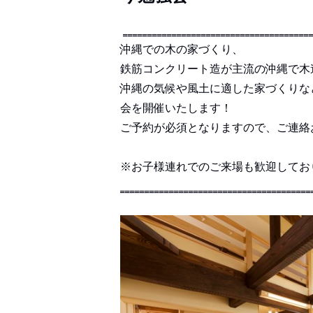
‗‗‗‗‗‗‗‗‗‗‗‗‗‗‗‗‗‗‗‗‗‗‗‗‗‗‗‗‗‗‗‗‗‗‗‗‗‗
沖縄での木の家づくり、
鉄筋コンクリート造が主流の沖縄で木
沖縄の気候や風土に適した家づくりな
会を開催いたします！
ご予約が必須となりますので、ご連絡
※お子様連れでのご来場も歓迎してお
‗‗‗‗‗‗‗‗‗‗‗‗‗‗‗‗‗‗‗‗‗‗‗‗‗‗‗‗‗‗‗‗‗‗‗‗‗‗‗