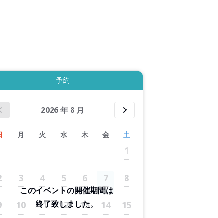
拡大表示する
予約
2026
年
8
月
日
月
火
水
木
金
土
1
2
3
4
5
6
7
8
このイベントの開催期間は
終了致しました。
9
10
11
12
13
14
15