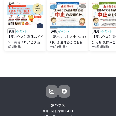
新潟
イベント
沖縄
イベント
沖縄
イベント
【夢ハウス】夏休みイベ
【夢ハウス】※中止のお
【夢ハウス】※
ント開催！inアピタ新潟
知らせ 夏休みこども自由
知らせ 夏休み
8月9日(日)
〜8月9日(日)
〜8月9日(日)
亀田店
研究2026事前予約対象の
研究2026ご来
お客様へ
様へ
夢ハウス
新発田市新栄町3-4-11