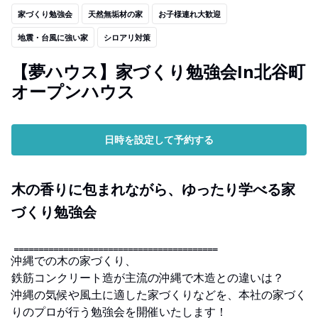
家づくり勉強会
天然無垢材の家
お子様連れ大歓迎
地震・台風に強い家
シロアリ対策
【夢ハウス】家づくり勉強会In北谷町
オープンハウス
日時を設定して予約する
木の香りに包まれながら、ゆったり学べる家
づくり勉強会
‗‗‗‗‗‗‗‗‗‗‗‗‗‗‗‗‗‗‗‗‗‗‗‗‗‗‗‗‗‗‗‗‗‗‗‗‗‗‗‗‗
沖縄での木の家づくり、
鉄筋コンクリート造が主流の沖縄で木造との違いは？
沖縄の気候や風土に適した家づくりなどを、本社の家づく
りのプロが行う勉強会を開催いたします！