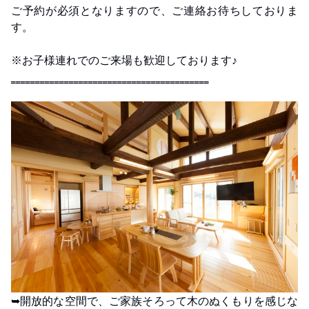
ご予約が必須となりますので、ご連絡お待ちしておりま
す。
※お子様連れでのご来場も歓迎しております♪
‗‗‗‗‗‗‗‗‗‗‗‗‗‗‗‗‗‗‗‗‗‗‗‗‗‗‗‗‗‗‗‗‗‗‗‗‗‗‗‗‗
➥開放的な空間で、ご家族そろって木のぬくもりを感じな