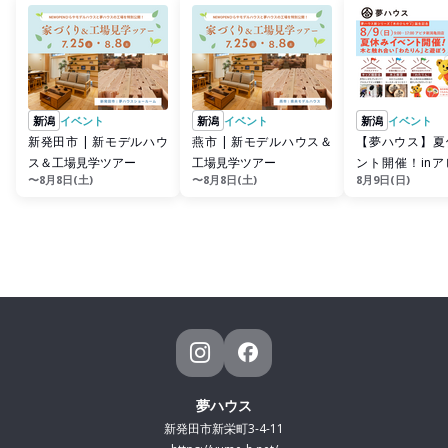
新潟
イベント
新潟
イベント
新潟
イベント
新発田市 | 新モデルハウ
燕市 | 新モデルハウス＆
【夢ハウス】夏
ス＆工場見学ツアー
工場見学ツアー
ント開催！in
〜8月8日(土)
〜8月8日(土)
8月9日(日)
亀田店
夢ハウス
新発田市新栄町3-4-11