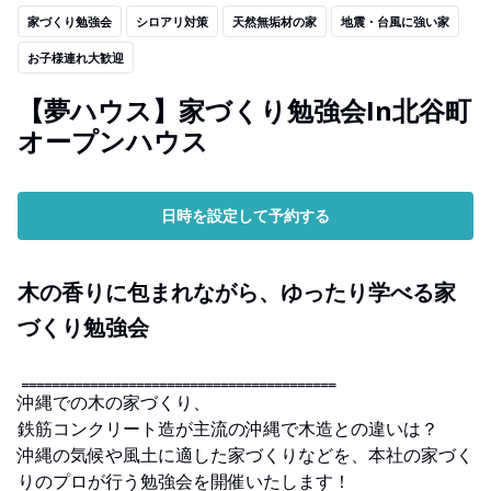
家づくり勉強会
シロアリ対策
天然無垢材の家
地震・台風に強い家
お子様連れ大歓迎
【夢ハウス】家づくり勉強会In北谷町
オープンハウス
日時を設定して予約する
木の香りに包まれながら、ゆったり学べる家
づくり勉強会
‗‗‗‗‗‗‗‗‗‗‗‗‗‗‗‗‗‗‗‗‗‗‗‗‗‗‗‗‗‗‗‗‗‗‗‗‗‗‗‗‗
沖縄での木の家づくり、
鉄筋コンクリート造が主流の沖縄で木造との違いは？
沖縄の気候や風土に適した家づくりなどを、本社の家づく
りのプロが行う勉強会を開催いたします！