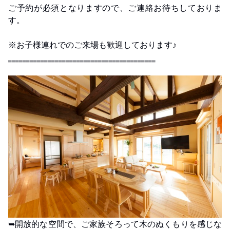
ご予約が必須となりますので、ご連絡お待ちしておりま
す。
※お子様連れでのご来場も歓迎しております♪
‗‗‗‗‗‗‗‗‗‗‗‗‗‗‗‗‗‗‗‗‗‗‗‗‗‗‗‗‗‗‗‗‗‗‗‗‗‗‗‗‗
➥開放的な空間で、ご家族そろって木のぬくもりを感じな