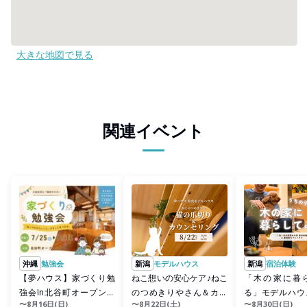
大きな地図で見る
関連イベント
沖縄
勉強会
新潟
モデルハウス
新潟
宿泊体験
【夢ハウス】家づくり勉
ねこ想いの安心ケア♪ねこ
「木の家に暮
強会In北谷町オープンハ
のつめきりやさん＆カウ
る」モデルハウ
〜8月16日(日)
〜8月22日(土)
〜8月30日(日)
ウス
ンセリング
験会