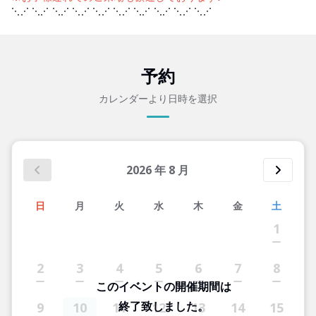
⋱⋰ ⋱⋰ ⋱⋰ ⋱⋰ ⋱⋰ ⋱⋰ ⋱⋰ ⋱⋰ ⋱⋰ ⋱⋰
予約
カレンダーより日時を選択
2026
年
8
月
日
月
火
水
木
金
土
1
2
3
4
5
6
7
8
このイベントの開催期間は
終了致しました。
9
10
11
12
13
14
15