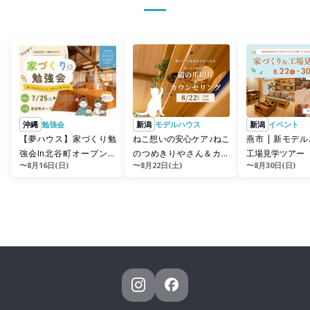
沖縄
勉強会
新潟
モデルハウス
新潟
イベント
【夢ハウス】家づくり勉
ねこ想いの安心ケア♪ねこ
燕市 | 新モデルハウス＆
強会In北谷町オープンハ
のつめきりやさん＆カウ
工場見学ツアー
〜8月16日(日)
〜8月22日(土)
〜8月30日(日)
ウス
ンセリング