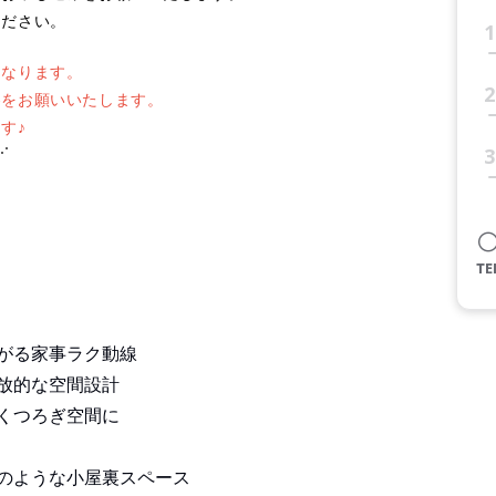
ください。
1
となります。
2
をお願いいたします。
す♪
3
⋰
がる家事ラク動線
放的な空間設計
くつろぎ空間に
のような小屋裏スペース