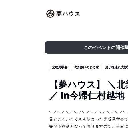
このイベントの開催
完成見学会
吹き抜けのある家
お子様連れ大歓
【夢ハウス】 ＼北
／ In今帰仁村越地
⋱⋰ ⋱⋰ ⋱⋰ ⋱⋰ ⋱⋰ ⋱⋰ ⋱⋰ ⋱⋰ ⋱⋰ ⋱
見どころがたくさん詰まった完成見学会
完全予約制となっておりますので、事前