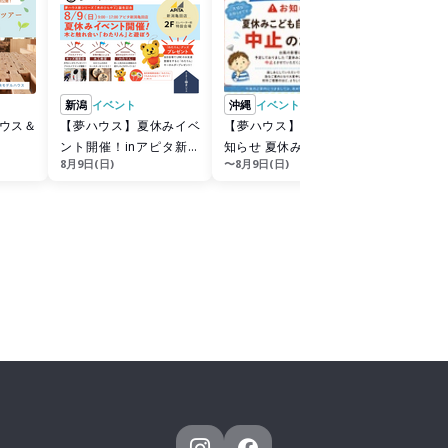
新潟
イベント
沖縄
イベント
沖縄
イベ
【夢ハウス】夏休みイベ
【夢ハウス】※中止のお
【夢ハウ
ント開催！inアピタ新潟
知らせ 夏休みこども自由
知らせ 夏
8月9日(日)
〜8月9日(日)
〜8月9日(日
亀田店
研究2026事前予約対象の
研究202
お客様へ
様へ