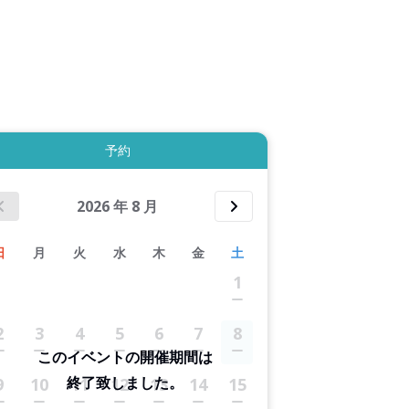
拡大表示する
予約
2026
年
8
月
日
月
火
水
木
金
土
1
2
3
4
5
6
7
8
このイベントの開催期間は
終了致しました。
9
10
11
12
13
14
15