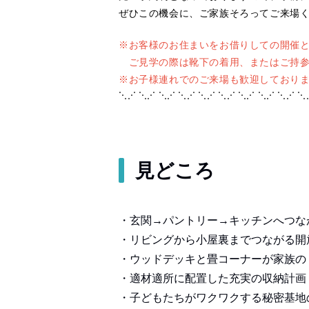
ぜひこの機会に、ご家族そろってご来場
※お客様のお住まいをお借りしての開催
ご見学の際は靴下の着用、またはご持参
※お子様連れでのご来場も歓迎しておりま
⋱⋰ ⋱⋰ ⋱⋰ ⋱⋰ ⋱⋰ ⋱⋰ ⋱⋰ ⋱⋰ ⋱⋰ ⋱
見どころ
・玄関→パントリー→キッチンへつな
・リビングから小屋裏までつながる開
・ウッドデッキと畳コーナーが家族の
・適材適所に配置した充実の収納計画
・子どもたちがワクワクする秘密基地